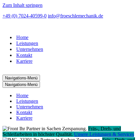
Zum Inhalt springen
+49 (0) 7024-40599-0
info@froeschlemechanik.de
Home
Leistungen
Unternehmen
Kontakt
Karriere
Navigations-Menü
Navigations-Menü
Home
Leistungen
Unternehmen
Kontakt
Karriere
Ihr Partner in Sachen Zerspanung.
Fräs-, Dreh- und
Schleifarbeiten in höchster Qualität.
Unsere Leistungen & Services
Ihr Partner in Sachen Zerspanung.
Fräs-, Dreh- und